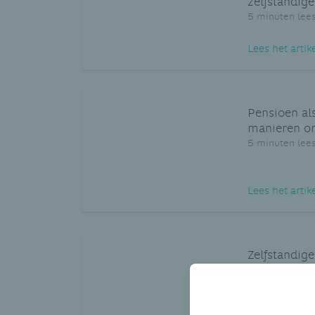
zelfstandige
5 minuten lees
Lees het artik
Pensioen als
manieren om
5 minuten lees
Lees het artik
Zelfstandig
en je busine
5 minuten lees