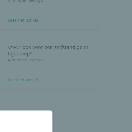
4 minuten leestijd
Lees het artikel
VAPZ: ook voor een zelfstandige in
bijberoep?
4 minuten leestijd
Lees het artikel