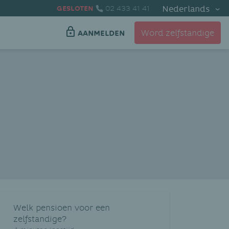
Nederlands
GESLOTEN
02 433 41 41
Word zelfstandige
AANMELDEN
Welk pensioen voor een
zelfstandige?