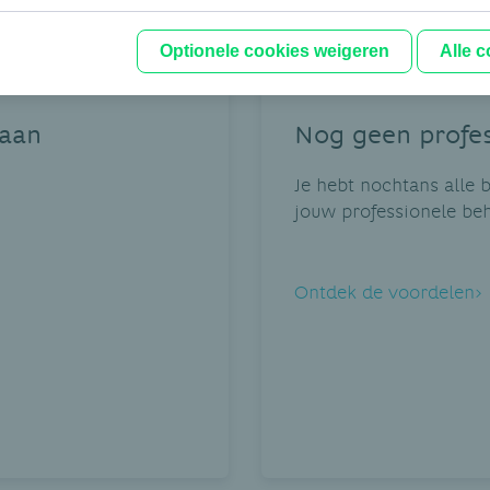
Optionele cookies weigeren
Alle 
 aan
Nog geen profes
Je hebt nochtans alle 
jouw professionele be
Ontdek de voordelen