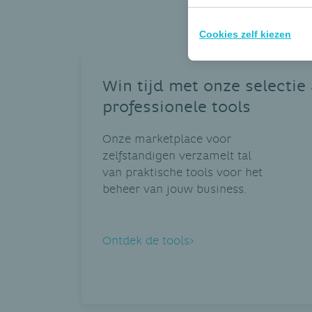
Cookies zelf kiezen
Win tijd met onze selectie
professionele tools
Onze marketplace voor
zelfstandigen verzamelt tal
van praktische tools voor het
beheer van jouw business.
Ontdek de tools