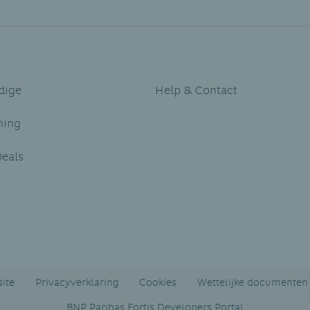
dige
Help & Contact
ning
eals
ite
Privacyverklaring
Cookies
Wettelijke documenten 
BNP Paribas Fortis Developers Portal