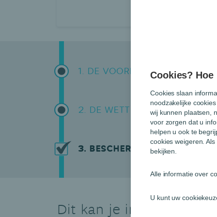
Lees het artik
1. DE VOORBEREIDING
Cookies? Hoe m
Cookies slaan informa
noodzakelijke cookies
2. DE WETTELIJKE EN ADMINI
wij kunnen plaatsen, 
voor zorgen dat u info
helpen u ook te begri
cookies weigeren. Als 
3. BESCHERM JEZELF
bekijken.
Alle informatie over 
U kunt uw cookiekeuze
Dit kan je interesseren