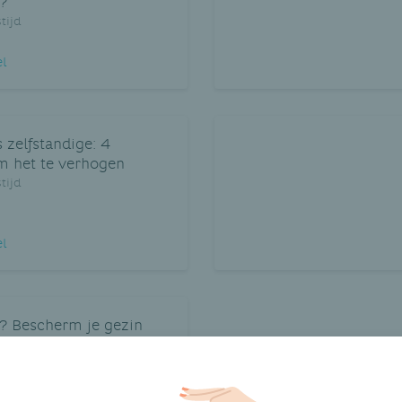
?
tijd
el
 zelfstandige: 4
 het te verhogen
tijd
el
e? Bescherm je gezin
ss!
tijd