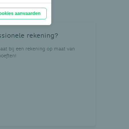
cookies aanvaarden
sionele rekening?
baat bij een rekening op maat van
hoeften!