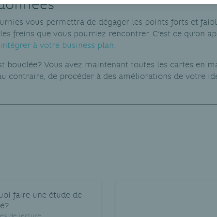
 données
urnies vous permettra de dégager les points forts et faibl
 les freins que vous pourriez rencontrer. C’est ce qu’on a
intégrer à votre business plan
.
t bouclée? Vous avez maintenant toutes les cartes en m
 au contraire, de procéder à des améliorations de votre i
oi faire une étude de
é?
es de lecture