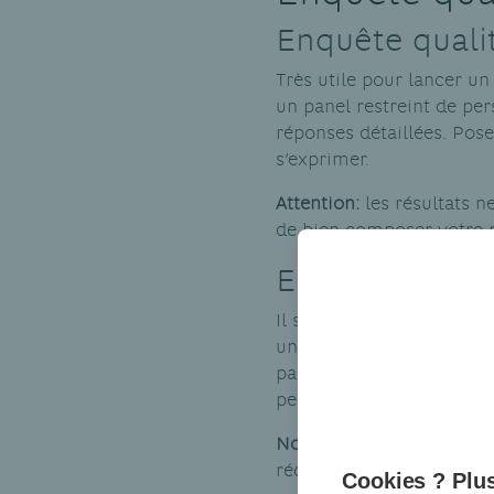
Enquête quali
Très utile pour lancer u
un panel restreint de pers
réponses détaillées. Pose
s’exprimer.
Attention:
les résultats n
de bien composer votre 
Enquête quant
Il s’agit généralement d’
une connaissance statist
par téléphone, en face à 
pertinent et clair.
Notre astuce:
quel que so
récompense pour les part
Cookies ? Plus