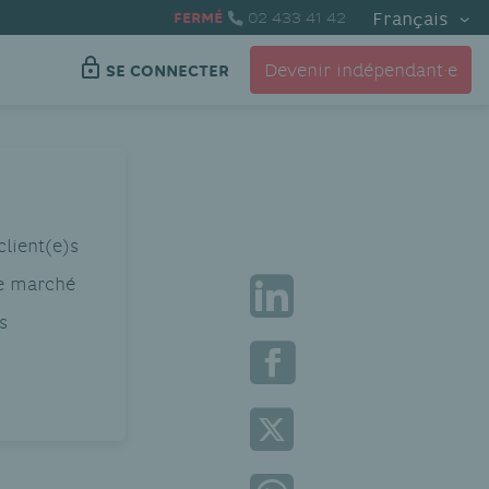
Français
FERMÉ
02 433 41 42
Devenir indépendant·e
SE CONNECTER
client(e)s
re marché
s