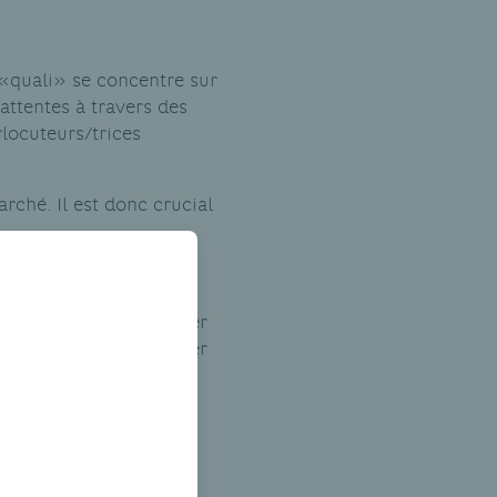
 «quali» se concentre sur
 attentes à travers des
rlocuteurs/trices
rché. Il est donc crucial
bre d’avis pour en tirer
tionnaire à communiquer
qu’il soit court,
ble une petite
re sérieusement…