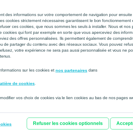
ser votre questionnaire?
ent des informations sur votre comportement de navigation pour ensuite 
votre étude de marché? Ce
business plan interactif
peut vo
es cookies strictement nécessaires garantissent le bon fonctionnement et
aussi d’innombrables
exemples et modèles de questionnai
fuser ces cookies, que nous sommes les seuls à installer. Nous et nos p
ez ensuite envoyer aux contacts de
votre base de donnée
de cookies qui font par exemple en sorte que vous aperceviez des informa
eviez des offres personnalisées. Ils permettent également de compren
e ou de partager du contenu avec des réseaux sociaux. Vous pouvez refus
ur une étude de marché réu
s refusez, votre expérience ne sera pas aussi personnalisée et vous ne p
ntenus.
s sur votre enquête, alors autant que ses résultats soien
nformations sur les cookies et
dans
nos partenaires
votre projet. On vous conseille donc de suivre une métho
.
atière de cookies
nt les informations que vous souhaitez récolter
e questions fermées (oui/non, choix multiples) et quelq
modifier vos choix de cookies via le lien cookies au bas de nos pages w
e sur quelques personnes et corrigez-le au besoin avant d’
nnaires
.
Refuser les cookies optionnels
Accepte
ookies