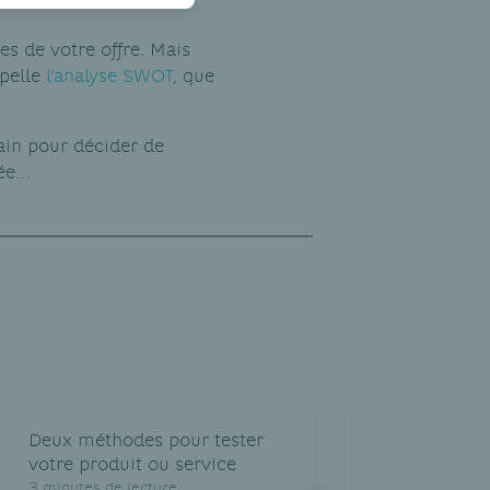
es de votre offre. Mais
ppelle
l’analyse SWOT
, que
ain pour décider de
dée…
Deux méthodes pour tester
votre produit ou service
3 minutes de lecture