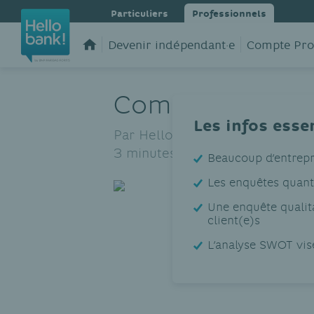
Particuliers
Professionnels
Devenir indépendant·e
Compte Pro
Comment faire 
Les infos esse
Par Hello bank!,
le 01/07/2021
3 minutes de lecture
Beaucoup d’entrepri
Les enquêtes quant
Une enquête qualit
client(e)s
L’analyse SWOT vise