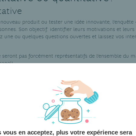
tative
n nouveau produit ou tester une idée innovante, l’enquête
onnes. Son objectif: identifier leurs motivations et leurs
z une ou quelques questions ouvertes et laissez vos inte
e seront pas forcément représentatifs de l’ensemble du ma
panel!
itative
études à grande échelle qui visent à récolter un grand nom
ique. Avant toute chose, vous devrez concevoir un ques
face, par e-mail ou sur les réseaux sociaux. Assurez-vous 
it le type d’enquête que vous choisirez, prévoyez si possi
icipant(e)s. Ils/Elles seront plus motivé(e)s à y répond
 vous en acceptez, plus votre expérience sera