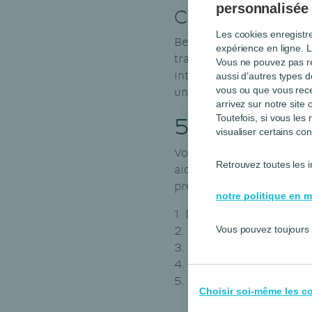
personnalisée
Comment réali
Les cookies enregistr
Besoin d’un guide pour 
expérience en ligne. L
travail. Vous trouverez 
Vous ne pouvez pas re
internet, que vous pourr
aussi d’autres types 
une.
vous ou que vous rec
arrivez sur notre sit
5 étapes po
Toutefois, si vous le
visualiser certains co
Vous allez passer du temp
Retrouvez toutes les i
aident à progresser dans 
preuves:
notre politique en m
Définissez soigneuseme
Déterminez une liste d
Vous pouvez toujours 
Testez le questionnair
Distribuez vos questio
Collectez les réponses
Choisir soi-même les c