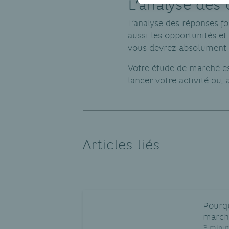
L’analyse des
L’analyse des réponses fo
aussi les opportunités et
vous devrez absolument
Votre étude de marché es
lancer votre activité ou,
Articles liés
Pourqu
march
3 minut