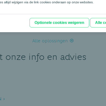
s altijd wijzigen via de link cookies onderaan op onze websites.
Vanaf 0 euro
Hello deal: gratis Cover Pages en 1
maand gratis Maker Suite formule
Ontdek deze deal
Optionele cookies weigeren
Alle 
Alle oplossingen
 onze info en advies
N