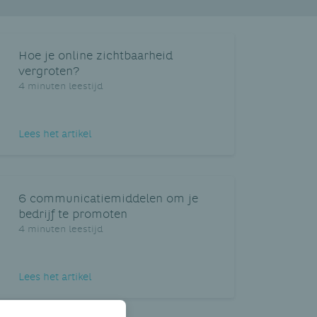
Hoe je online zichtbaarheid
vergroten?
4 minuten leestijd
Lees het artikel
6 communicatiemiddelen om je
bedrijf te promoten
4 minuten leestijd
Lees het artikel