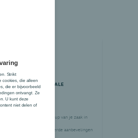
varing
n. Strikt
 cookies, die alleen
EVALUEER DE DIGITALE
, die er bijvoorbeeld
MATURITEIT VAN JE
biedingen ontvangt. Ze
ONDERNEMING
en. U kunt deze
BNP Paribas Fortis
ontent niet delen of
Doe een digitale check-up van je zaak in
amper 5 minuten
Ontvang gepersonaliseerde aanbevelingen
Gratis