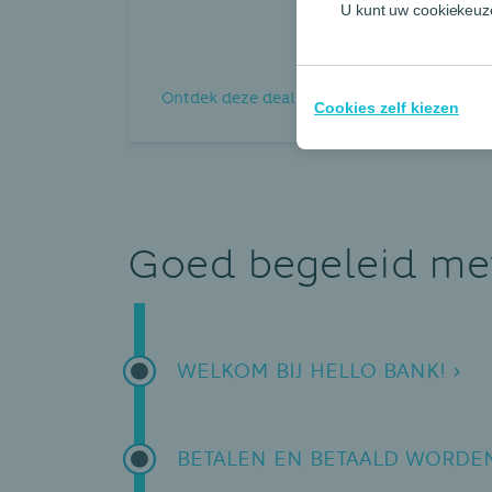
U kunt uw cookiekeuze
Ontdek deze deal
Cookies zelf kiezen
Goed begeleid met
WELKOM BIJ HELLO BANK!
BETALEN EN BETAALD WORDE