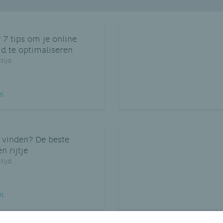
 7 tips om je online
d te optimaliseren
tijd
el
 vinden? De beste
n rijtje
tijd
el