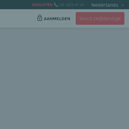
Nederlands
GESLOTEN
02 433 41 41
Word zelfstandige
AANMELDEN