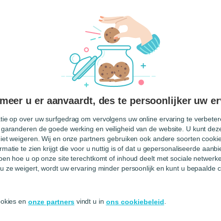
ren
eer u er aanvaardt, des te persoonlijker uw er
tie op over uw surfgedrag om vervolgens uw online ervaring te verbetere
 garanderen de goede werking en veiligheid van de website. U kunt deze
CREËER EN BEHEER JE ONLINE
niet weigeren. Wij en onze partners gebruiken ook andere soorten cookies
AANWEZIGHEID
rmatie te zien krijgt die voor u nuttig is of dat u gepersonaliseerde aan
CentralApp
jpen hoe u op onze site terechtkomt of inhoud deelt met sociale netwerk
u ze weigert, wordt uw ervaring minder persoonlijk en kunt u bepaalde c
Geef je business en je online
zichtbaarheid een boost met een
aanpasbare website
cookies en
vindt u in
.
onze partners
ons cookiebeleid
Eenvoudig en intuïtief: er is geen enkele
technische vaardigheid vereist