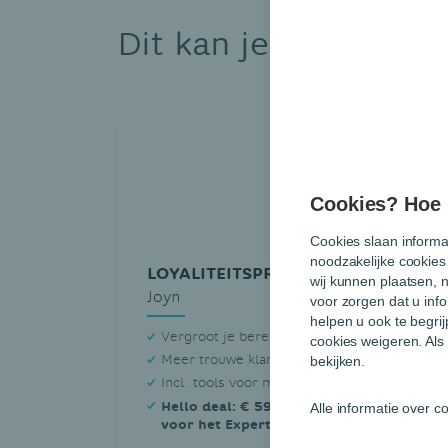
Dit kan je interesse
Cookies? Hoe m
Cookies slaan informa
noodzakelijke cookies
LOYALITEITSPROGRAMMA
wij kunnen plaatsen, 
Joyn
voor zorgen dat u info
helpen u ook te begri
Vergroot je bereik en klantenbestand
cookies weigeren. Als 
Meer trouwe klanten en meer omzet
bekijken.
Incl. tools voor marketingcampagnes
Hello deal: € 59,95 ipv € 79,95/maand
Alle informatie over 
voor het Expert-abonnement