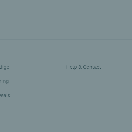
R
dige
Help & Contact
ning
eals