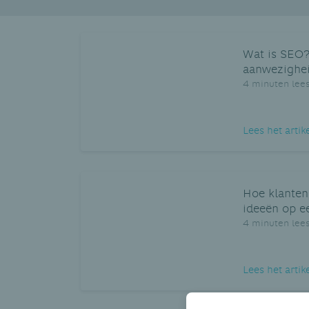
Wat is SEO?
aanwezighei
4 minuten lees
Lees het artik
Hoe klanten
ideeën op ee
4 minuten lees
Lees het artik