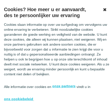
OPEN
Cookies? Hoe meer u er aanvaardt,
MENU
✖
des te persoonlijker uw ervaring
Cookies slaan informatie op over uw surfgedrag om vervolgens uw
online ervaring te verbeteren. Strikt noodzakelijke cookies
garanderen de goede werking en veiligheid van de website. U kunt
deze cookies, die alleen wij kunnen plaatsen, niet weigeren. Wij en
onze partners gebruiken ook andere soorten cookies, die er
bijvoorbeeld voor zorgen dat u informatie te zien krijgt die voor u
nuttig is of dat u gepersonaliseerde aanbiedingen ontvangt. Ze
helpen u ook te begrijpen hoe u op onze site terechtkomt of inhoud
deelt met sociale netwerken. U kunt deze cookies weigeren. Als u ze
Zelfstandig worden
weigert, wordt uw ervaring minder persoonlijk en kunt u bepaalde
content niet delen of bekijken.
Hello bank!, in samenwerking met Xerius
onze partners
Alle informatie over cookies en
vindt u in
Ik start
ons cookiebeleid
.