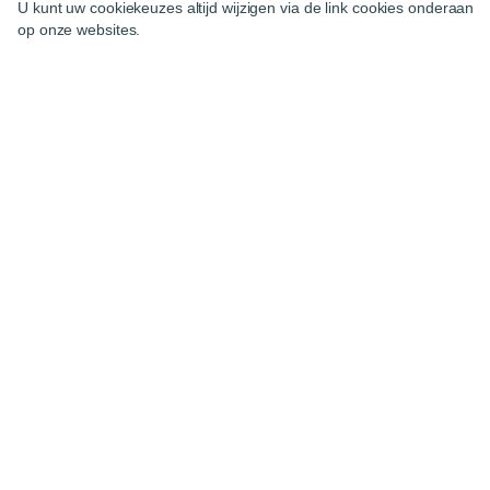
U kunt uw cookiekeuzes altijd wijzigen via de link cookies onderaan
op onze websites.
Start als zelfstandig natuurlijk persoon,
gemakkelijk en online
Starten als zelfstandige, in hoofd- of bijberoep? We
maken het je gemakkelijk en begeleiden je online
om zelfstandig te worden als natuurlijk persoon (dus
geen vennootschap). Eenvoudig en snel!
Regel je wettelijke verplichtingen online
Ontvang je ondernemings- en btw-nummer
Sluit je aan bij een sociaal verzekeringsfonds
Open een gratis Pro rekening
*
*Onder voorbehoud van aanvaarding van je aanvraag